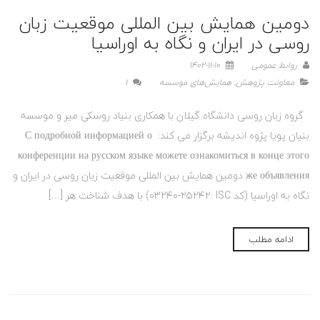
دومین همایش بین المللی موقعیت زبان
روسی در ایران و نگاه به اوراسیا
روابط عمومی
1402-11-10
معاونت پژوهش
,
همایش‌های موسسه
1
گروه زبان روسی دانشگاه گیلان با همکاری بنیاد روسکی میر و موسسه
بنیان پویا پژوه اندیشه برگزار می کند: С подробной информацией о
конференции на русском языке можете ознакомиться в конце этого
же объявления دومین همایش بین المللی موقعیت زبان روسی در ایران و
نگاه به اوراسیا (کد ISC :٢۵٢۴٢-٠٣٢۴٠) با هدف شناخت هر […]
ادامه مطلب