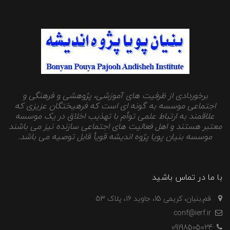
برخوردادی از ظرفیت های آموزشی، پژوهشی و فرهنگی و
اجتماعی موسسه به گونه ای است که فرهیختگان عزیزی که
علاقمند به ارتباط علمی توأم با تهذیب اخلاق در یک موسسه
معتبر هستند و اهل فعالیت های اجتماعی سازنده نیز می باشند
موسسه بنیان پویا پژوه اندیشه قویأ قابل توصیه می باشد.
با ما در تماس باشید
قم,بنیان، کریمی 15، جاوید 16، پلاک 53
conf@ierf.ir
09198505024