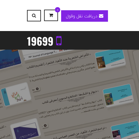
0
دریافت نقل وقول
19699