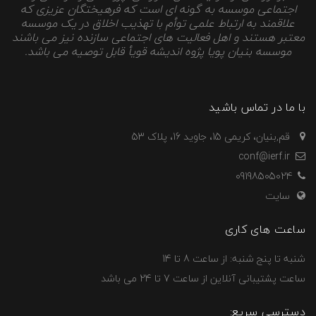
اجتماعی موسسه به گونه ای است که فرهیختگان عزیزی که
علاقمند به ارتباط علمی توأم با تهذیب اخلاق در یک موسسه
معتبر هستند و اهل فعالیت های اجتماعی سازنده نیز می باشند
موسسه بنیان پویا پژوه اندیشه قویأ قابل توصیه می باشد.
با ما در تماس باشید
قم,بنیان، کریمی 15، جاوید 16، پلاک 53
conf@ierf.ir
09198505024
سایت
ساعت های کاری
شنبه تا پنج شنبه: از ساعت 8 تا 14
ساعت پشتیبانی آنلاین از ساعت 7 تا 24 می باشد
دسترسی سریع: