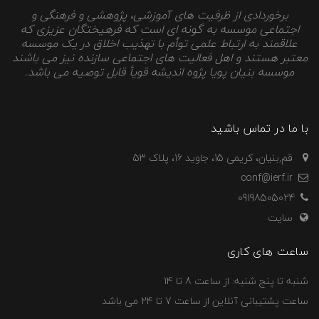
برخوردادی از ظرفیت های آموزشی، پژوهشی و فرهنگی و
اجتماعی موسسه به گونه ای است که فرهیختگان عزیزی که
علاقمند به ارتباط علمی توأم با تهذیب اخلاق در یک موسسه
معتبر هستند و اهل فعالیت های اجتماعی سازنده نیز می باشند
موسسه بنیان پویا پژوه اندیشه قویأ قابل توصیه می باشد.
با ما در تماس باشید
قم,بنیان، کریمی 15، جاوید 16، پلاک 53
conf@ierf.ir
09198505024
سایت
ساعت های کاری
شنبه تا پنج شنبه: از ساعت 8 تا 14
ساعت پشتیبانی آنلاین از ساعت 7 تا 24 می باشد