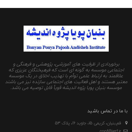
برخوردادی از ظرفیت های آموزشی، پژوهشی و فرهنگی و
اجتماعی موسسه به گونه ای است که فرهیختگان عزیزی که
علاقمند به ارتباط علمی توأم با تهذیب اخلاق در یک موسسه
معتبر هستند و اهل فعالیت های اجتماعی سازنده نیز می باشند
موسسه بنیان پویا پژوه اندیشه قویأ قابل توصیه می باشد.
با ما در تماس باشید
قم,بنیان، کریمی 15، جاوید 16، پلاک 53
conf@ierf.ir