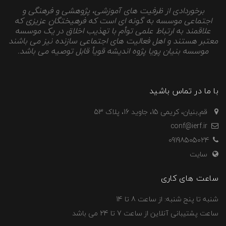
برخوردادی از ظرفیت های آموزشی، پژوهشی و فرهنگی و
اجتماعی موسسه به گونه ای است که فرهیختگان عزیزی که
علاقمند به ارتباط علمی توأم با تهذیب اخلاق در یک موسسه
معتبر هستند و اهل فعالیت های اجتماعی سازنده نیز می باشند
موسسه بنیان پویا پژوه اندیشه قویأ قابل توصیه می باشد.
با ما در تماس باشید
قم,بنیان، کریمی 15، جاوید 16، پلاک 53
conf@ierf.ir
09198505024
سایت
ساعت های کاری
شنبه تا پنج شنبه: از ساعت 8 تا 14
ساعت پشتیبانی آنلاین از ساعت 7 تا 24 می باشد