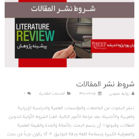
شروط نشر المقالات
روابط عمومی
1400-06-05
الخدمات الطلابية
1
تنشر البحوث من الجامعات والمؤسسات العلمیة والدراسیة الإیرانیة
والعربیة والأجنبیة، بعد مراعاة الأمور التالیة: الف) الشروط الأولیة لتدوین
المقالات وقبولها 1- أن یتسم البحث بالأصالة والجدة والقیمة العلمیة
والمعرفیة الکبیرة وبسلامة اللغة ودقة التوثیق. 2- ألا یکون جزءاً من بحث