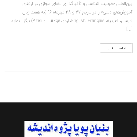
بین‌المللی «ظرفیت شناسی و تأثیرگذاری فضای مجازی در ارتقای
آموزش‌های دینی» را در تاریخ 27 و 28 مهرماه 96 (به هفت زبان:
فارسی، العربیه، English، Français، اردو، Türkçe و Azeri) برگزار نماید.
[…]
ادامه مطلب