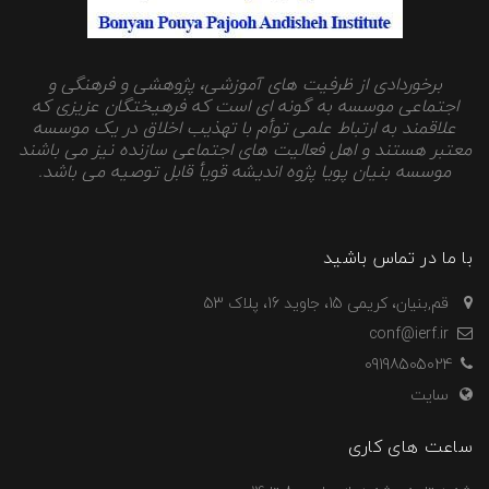
برخوردادی از ظرفیت های آموزشی، پژوهشی و فرهنگی و
اجتماعی موسسه به گونه ای است که فرهیختگان عزیزی که
علاقمند به ارتباط علمی توأم با تهذیب اخلاق در یک موسسه
معتبر هستند و اهل فعالیت های اجتماعی سازنده نیز می باشند
موسسه بنیان پویا پژوه اندیشه قویأ قابل توصیه می باشد.
با ما در تماس باشید
قم,بنیان، کریمی 15، جاوید 16، پلاک 53
conf@ierf.ir
09198505024
سایت
ساعت های کاری