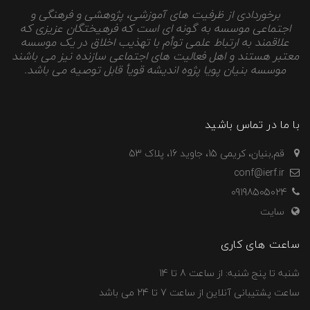
برخوردادی از ظرفیت های آموزشی، پژوهشی و فرهنگی و
اجتماعی موسسه به گونه ای است که فرهیختگان عزیزی که
علاقمند به ارتباط علمی توأم با تهذیب اخلاق در یک موسسه
معتبر هستند و اهل فعالیت های اجتماعی سازنده نیز می باشند
موسسه بنیان پویا پژوه اندیشه قویأ قابل توصیه می باشد.
با ما در تماس باشید
قم,بنیان، کریمی 15، جاوید 16، پلاک 53
conf@ierf.ir
09198505024
سایت
ساعت های کاری
شنبه تا پنج شنبه: از ساعت 8 تا 14
ساعت پشتیبانی آنلاین از ساعت 7 تا 24 می باشد