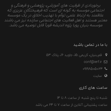
برخوردادی از ظرفیت های آموزشی، پژوهشی و فرهنگی و
اجتماعی موسسه به گونه ای است که فرهیختگان عزیزی که
علاقمند به ارتباط علمی توأم با تهذیب اخلاق در یک موسسه
معتبر هستند و اهل فعالیت های اجتماعی سازنده نیز می باشند
موسسه بنیان پویا پژوه اندیشه قویأ قابل توصیه می باشد.
با ما در تماس باشید
قم,بنیان، کریمی 15، جاوید 16، پلاک 53
conf@ierf.ir
09198505024
سایت
ساعت های کاری
شنبه تا پنج شنبه: از ساعت 8 تا 14
ساعت پشتیبانی آنلاین از ساعت 7 تا 24 می باشد