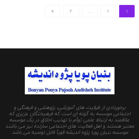
4
…
2
1
برخوردادی از ظرفیت های آموزشی، پژوهشی و فرهنگی و
اجتماعی موسسه به گونه ای است که فرهیختگان عزیزی که
علاقمند به ارتباط علمی توأم با تهذیب اخلاق در یک موسسه
معتبر هستند و اهل فعالیت های اجتماعی سازنده نیز می باشند
موسسه بنیان پویا پژوه اندیشه قویأ قابل توصیه می باشد.