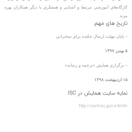
کارگاه‌هاي آموزشي مرتبط و آشنايي و همفکري با ديگر همکاران بهره
ببرند
تاریخ های مهم:
– پايان مهلت ارسال چکيده‌ براي سخنراني
۵ بهمن ۱۳۹۷
– برگزاري همايش «ترجمه و رسانه»
۱۵ ارديبهشت ۱۳۹۸
نمایه سایت همایش در ISC:
http://conf.isc.gov.ir/tm98