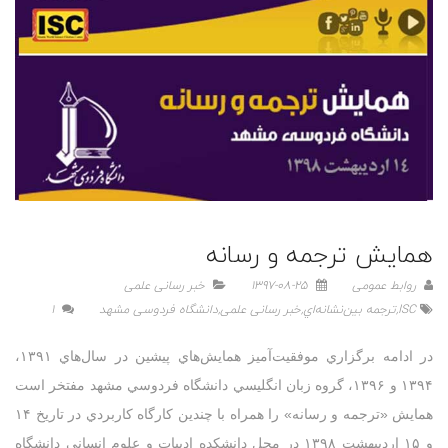
همايش ترجمه و رسانه
روابط عمومی
1397-08-25
خبر رسانی علمی
ISC
,
ترجمه بين‌نشانه‌اي
,
خبر رسانی علمی
,
دانشگاه فردوسی مشهد
1
در ادامه برگزاري موفقيت‌آميز همايش‌هاي پيشين در سال‌هاي ۱۳۹۱،
۱۳۹۴ و ۱۳۹۶، گروه زبان انگليسي دانشگاه فردوسي مشهد مفتخر است
همايش «ترجمه و رسانه» را همراه با چندين کارگاه کاربردي در تاريخ ۱۴
و ۱۵ ارديبهشت ۱۳۹۸ در محل دانشکده ادبيات و علوم انساني دانشگاه