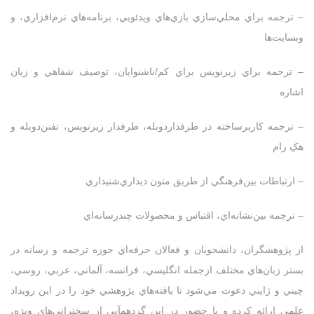
– ترجمه براي محلي‌سازي بازي‌هاي ويدئويي، برنامه‌هاي نرم‌افزاري، و
وبسايت
ها
– ترجمه براي زيرنويس براي کم‌/ناشنوايان، توصيف شفاهي و زبان
اشاره
– ترجمه کاربرساخته در طرفداردوبله‌‌، طرفدار زيرنويس، تفنن‌دوبله و
هکِ رام
– ارتباطات بين‌فرهنگي از طريق متون ديداري‌شنيداري
– ترجمه بين‌نشانه‌اي، اقتباس و محصولات چندرسانه‌اي
از پژوهشگران، دانشجويان و فعالان حرفه‌اي حوزه ترجمه و رسانه در
بستر زبان‌هاي مختلف ازجمله انگليسي، فرانسه، آلماني، عربي، روسي،
چيني و ژاپني دعوت مي‌شود تا يافته‌هاي پژوهشي خود را در اين رويداد
علمي ارائه کرده و با حضور در اين گردهمآيي از سخنراني‌هاي ويژه،