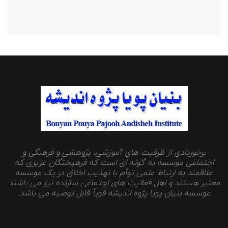
برخوردادی از ظرفیت های آموزشی، پژوهشی و فرهنگی و
اجتماعی موسسه به گونه ای است که فرهیختگان عزیزی که
علاقمند به ارتباط علمی توأم با تهذیب اخلاق در یک موسسه
معتبر هستند و اهل فعالیت های اجتماعی سازنده نیز می باشند
موسسه بنیان پویا پژوه اندیشه قویأ قابل توصیه می باشد.