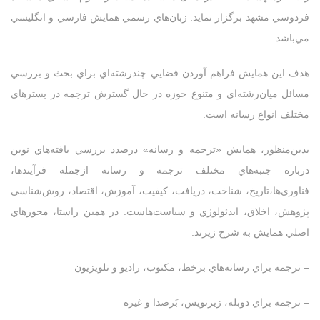
فردوسي مشهد برگزار نمايد. زبان‌هاي رسمي همايش فارسي و انگليسي
مي‌باشد.
هدف اين همايش فراهم آوردن فضايي چندرشته‌اي براي بحث و بررسي
مسائل ميان‌رشته‌اي و متنوع حوزه در حال گسترش ترجمه در بستر‌هاي
مختلف انواع رسانه است.
بدين‌منظور، همايش «ترجمه و رسانه» درصدد بررسي يافته‌هاي نوين
درباره جنبه‌هاي مختلف ترجمه و رسانه ازجمله فرآيندها،
فناوري‌ها،تاريخ، شناخت، دريافت، کيفيت، آموزش، اقتصاد، روش‌شناسي
پژوهش، اخلاق، ايدئولوژي و سياست‌هاست
.
در همين راستا، محورهاي
اصلي همايش به شرح زيرند:
– ترجمه براي رسانه‌هاي برخط، مکتوب، راديو و تلويزيون
– ترجمه براي دوبله، زيرنويس، بَرصدا و غيره