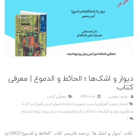
دیوار و اشک‌ها ؛ الحائط و الدموع | معرفی
کتاب
روابط عمومی
1398-01-10
معرفی کتاب
انتشار متون آموزشی
,
انیس منصور
,
دانشکده اصول الدین قم
,
دکتر آزاده
منتظری
,
دیوار و اشک‌ها ؛ الحائط و الدموع
,
موسسه بنیان پویا پژوه اندیشه
1
کتاب “دیوار و اشک ها” ترجمه فارسی کتاب “الحائط و الدموع”(1982م)