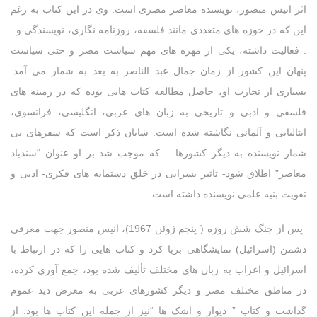
اثر انیس منصور، نویسنده معاصر مصری است. وی در این
کتاب به رغم
این که در حوزه های متعددی مانند فلسفه، روزنامه نگاری، نویسندگی و..
. فعالیت داشته، یکی از مهره های مهم سیاست مصر و حتی سیاست
پنهان این کشور از زمان جمال عبد الناصر به بعد به شمار می آمد.
بسیاری از تجارب او، حاصل مطالعه کتاب هایی بوده که در زمینه های
فلسفی و ادبی و تاریخی به زبان های عربی، انگلیسی، فرانسوی،
ایتالیایی و آلمانی نگاشته شده است. شایان ذکر است که سفرهای بی
شمار نویسنده به دیگر کشورها – که موجب شد بر او عنوان “سندباد
معاصر” اطلاق شود- تاثیر بسزایی در خلق دستمایه های فکری- ادبی و
تقویت بنیه علمی نویسنده داشته است.
پس از جنگ شش روزه ( پنجم ژوئن 1967)، انیس منصور جهت معرفی
دشمن (اسرائیل) نمایشگاهی برپا کرد و کتاب هایی را که در ارتباط با
اسرائیل و اعراب به زبان های مختلف تألیف شده بود، جمع آوری کرده،
در مناطق مختلف مصر و دیگر کشورهای عربی به معرض دید عموم
گذاشت و کتاب ” دیوار و اشک ها “نیز از جمله این کتاب ها بود.
از