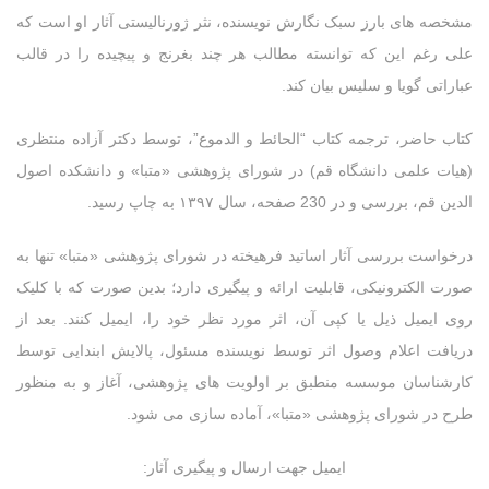
مشخصه های بارز سبک نگارش نویسنده، نثر ژورنالیستی آثار او است که
علی رغم این که توانسته مطالب هر چند بغرنج و پیچیده را در قالب
عباراتی گویا و سلیس بیان کند.
کتاب حاضر، ترجمه کتاب “الحائط و الدموع”، توسط دکتر آزاده منتظری
(هیات علمی دانشگاه قم) در شورای پژوهشی «متبا» و دانشکده اصول
الدین قم، بررسی و در 230 صفحه، سال ۱۳۹۷ به چاپ رسید.
درخواست بررسی آثار اساتید فرهیخته در شورای پژوهشی «متبا» تنها به
صورت الکترونیکی، قابلیت ارائه و پیگیری دارد؛ بدین صورت که با کلیک
روی ایمیل ذیل یا کپی آن، اثر مورد نظر خود را، ایمیل کنند. بعد از
دریافت اعلام وصول اثر توسط نویسنده مسئول، پالایش ابندایی توسط
کارشناسان موسسه منطبق بر اولویت های پژوهشی، آغاز و به منظور
طرح در شورای پژوهشی «متبا»، آماده سازی می شود.
ایمیل جهت ارسال و پیگیری آثار: