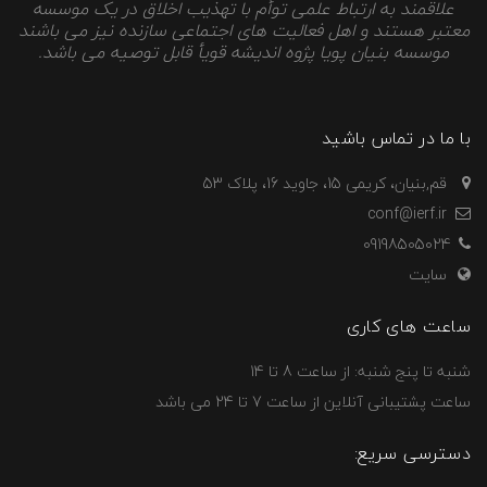
علاقمند به ارتباط علمی توأم با تهذیب اخلاق در یک موسسه
معتبر هستند و اهل فعالیت های اجتماعی سازنده نیز می باشند
موسسه بنیان پویا پژوه اندیشه قویأ قابل توصیه می باشد.
با ما در تماس باشید
قم,بنیان، کریمی 15، جاوید 16، پلاک 53
conf@ierf.ir
09198505024
سایت
ساعت های کاری
شنبه تا پنج شنبه: از ساعت 8 تا 14
ساعت پشتیبانی آنلاین از ساعت 7 تا 24 می باشد
دسترسی سریع: