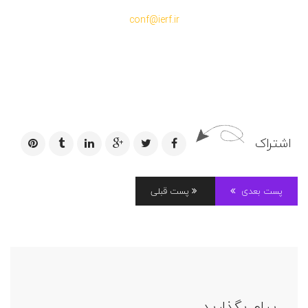
conf@ierf.ir
اشتراک
پست بعدی
پست قبلی
پیام بگذارید