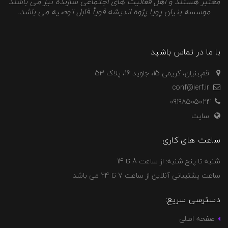
معتبر هستند و اهل فعالیت های اجتماعی سازنده نیز می باشند
موسسه بنیان پویا پژوه اندیشه قویأ قابل توصیه می باشد.
با ما در تماس باشید
قم,بنیان، کریمی 15، جاوید 16، پلاک 53
conf@ierf.ir
09198505024
سایت
ساعت های کاری
شنبه تا پنج شنبه: از ساعت 8 تا 14
ساعت پشتیبانی آنلاین از ساعت 7 تا 24 می باشد
دسترسی سریع:
صفحه اصلی