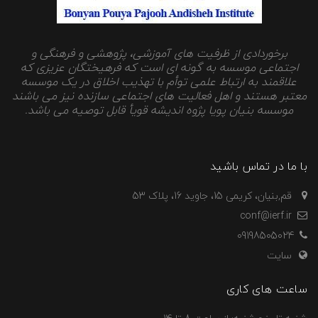
برخوردادی از ظرفیت های آموزشی، پژوهشی و فرهنگی و
اجتماعی موسسه به گونه ای است که فرهیختگان عزیزی که
علاقمند به ارتباط علمی توأم با تهذیب اخلاق در یک موسسه
معتبر هستند و اهل فعالیت های اجتماعی سازنده نیز می باشند
موسسه بنیان پویا پژوه اندیشه قویأ قابل توصیه می باشد.
با ما در تماس باشید
قم,بنیان، کریمی 15، جاوید 16، پلاک 53
conf@ierf.ir
09198505024
سایت
ساعت های کاری