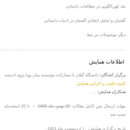
نقد کهن‌الگویی در مطالعات داستانی
گفتمان و تحليل انتقادي گفتمان در ادبيات داستاني
ديگر موضوعات مر تبط
………………………………………………………………………………….
اطلاعات همایش
برگزار كنندگان:
دانشگاه گیلان با مشارکت مؤسسه بنیان پویا پژوه اندیشه
کمیته علمی و اجرایی همایش
همکاران همایش:
….
مهلت ارسال متن كامل مقالات:
20 بهمن ماه 1400
– تا 20 اسفندماه
تمدید شد
تاريخ برگزاري همايش: ۱۰ اردیبهشت ماه 1401 .