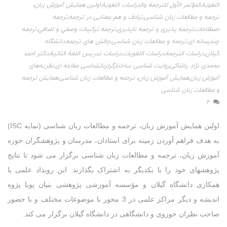
اللغوية
,
المؤتمر الأول للترجمة والدراسات اللغوية
,
اولین همایش آموزش زبان،
ترجمه و مطالعات زبان شناسی
,
ترادف و هم معنایی در ترجمه
,
ترجمه
اصطلاحات
,
ترجمه پذیری و ترجمه ناپذیری
,
ترجمه تركيبات وصفي و اضافي
,
ترجمه
چندرسانه ای
,
ترجمه و مطالعات زبان شناسی
,
چالش های ترجمه
,
دانشگاه
گیلان
,
دراسات الترجمة
,
دراسات اللغويات
,
دراسات تدريس اللغة الثانية
,
دکتر احمد
محمدی نژاد پاشاکی
,
روایت شناسی ساختارگرا
,
زبانشناسی مقابله ای
,
نظریه‌های
آموزش زبان
,
همایش آموزش زبان، ترجمه و مطالعات زبان شناسی
,
همایش ترجمه
و مطالعات زبان شناسی
2
اولین همایش آموزش زبان، ترجمه و مطالعات زبان شناسی (نمایه ISC)
به هدف فراهم آوردن زمینه برای استادان، مدرسان و پژوهشگران حوزه
آموزش زبان، ترجمه و مطالعات زبان شناسی برگزار می شود تا نتایج
پژوهشهای خود را با یکدیگر به اشتراک بگذارند. این رویداد علمی با
همکاری دانشگاه گیلان و مؤسسه آموزشی پژوهشی بنیان پویا پژوه
اندیشه و دیگر مراکز علمی در 3 محور با موضوعات مختلف و با حضور
صاحب نظران حوزوی و دانشگاهی در دانشگاه گیلان برگزار می کند.