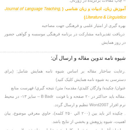
– چاپ مقالات برگزیده در ژورنال:
Journal of Language Teaching,
آموزش زبان، ادبیات و زبان شناسی (
Literature & Linguistics
)
بهره گیری از امتیاز علمی و فرهنگی جهت مصاحبه
دریافت تقدیرنامه مشارکت در برنامه فرهنگی موسسه و گواهی حضور
در روز همایش
………………………………………………………………………………….
شيوه نامه تدوين مقاله و ارسال آن:
.رعايت ساختار مقاله بر اساس شیوه نامه همایش شامل: (برای
دسترسی به شیوه نامه همایش کلیک کنید)
عنوان/ چکيده/ واژگان کليدي/ مقدمه/ متن/ نتيجه گيري/ فهرست منابع
.مقاله بايد حداکثر در ۲۰ صفحه و با فونت B Badr – سایز ۱۳- در محيط
نرم افزار Word2007 تنظيم و ارسال گردد.
. چکيده اثر بايد بين (۲۰۰ الي ۲۵۰ کلمه)، حاوي معرفي موضوع، بيان
اهميت، شيوه پژوهش و بخشي از نتايج باشد.