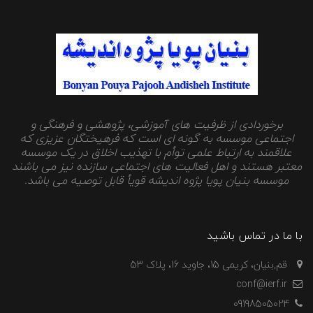
برخوردادی از ظرفیت های آموزشی، پژوهشی و فرهنگی و
اجتماعی موسسه به گونه ای است که فرهیختگان عزیزی که
علاقمند به ارتباط علمی توأم با تهذیب اخلاق در یک موسسه
معتبر هستند و اهل فعالیت های اجتماعی سازنده نیز می باشند
موسسه بنیان پویا پژوه اندیشه قویأ قابل توصیه می باشد.
با ما در تماس باشید
قم,بنیان، کریمی 15، جاوید 16، پلاک 53
conf@ierf.ir
09198505024