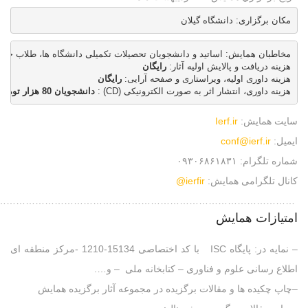
مکان برگزاری: دانشگاه گیلان 

هزینه دریافت و پالایش اولیه آثار: 
رایگان
هزینه داوری اولیه، ویراستاری و صفحه آرایی: 
رایگان
هزینه داوری، انتشار اثر به صورت الکترونیکی (CD) : 
دانشجویان 80 هزار تومان  - اساتید 140 هزار تومان
سايت همايش:
Ierf.ir
ایمیل:
conf@ierf.ir
شماره تلگرام: ۰۹۳۰۶۸۶۱۸۳۱
کانال تلگرامی همایش:
ierfir@
………………………………………………………………………………….
امتیازات همایش
– نمایه در: پایگاه ISC با کد اختصاصی 15134-1210 -مرکز منطقه ای
اطلاع رسانی علوم و فناوری – کتابخانه ملی – و….
–چاپ چکیده ها و مقالات برگزیده در مجموعه آثار برگزیده همایش