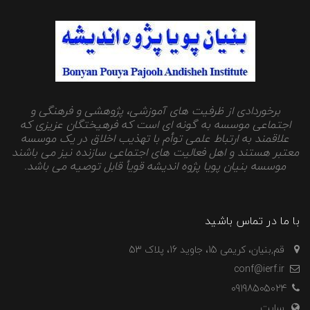
برخوردادی از ظرفیت های آموزشی، پژوهشی و فرهنگی و
اجتماعی موسسه به گونه ای است که فرهیختگان عزیزی که
علاقمند به ارتباط علمی توأم با تهذیب اخلاق در یک موسسه
معتبر هستند و اهل فعالیت های اجتماعی سازنده نیز می باشند
موسسه بنیان پویا پژوه اندیشه قویأ قابل توصیه می باشد.
با ما در تماس باشید
قم,بنیان، کریمی 15، جاوید 16، پلاک 53
conf@ierf.ir
09198505024
سایت